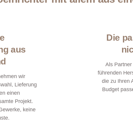
te
Die p
ng aus
ni
nd
Als Partne
führenden Hers
nehmen wir
die zu Ihren
wahl, Lieferung
Budget passe
en einen
samte Projekt.
Gewerke, keine
uste.