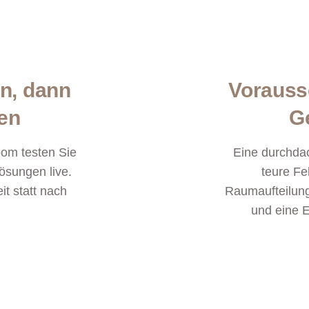
en, dann
Vorauss
en
G
om testen Sie
Eine durchda
ösungen live.
teure Fe
it statt nach
Raumaufteilung
und eine Ei